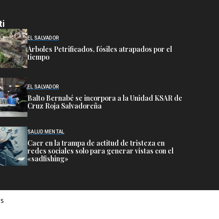
ti
EL SALVADOR
Árboles Petrificados, fósiles atrapados por el
tiempo
EL SALVADOR
Balto Bernabé se incorpora a la Unidad KSAR de
Cruz Roja Salvadoreña
SALUD MENTAL
Caer en la trampa de actitud de tristeza en
redes sociales solo para generar vistas con el
«sadfishing»
es