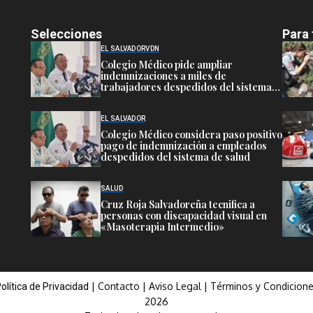
Selecciones
Para 
EL SALVADOR
VDN
Colegio Médico pide ampliar
indemnizaciones a miles de
trabajadores despedidos del sistema
público de salud
EL SALVADOR
Colegio Médico considera paso positivo
pago de indemnización a empleados
despedidos del sistema de salud
SALUD
Cruz Roja Salvadoreña tecnifica a
personas con discapacidad visual en
«Masoterapia Intermedio»
|
Contacto
|
Aviso Legal
|
Términos y Condicion
olítica de Privacidad
2026