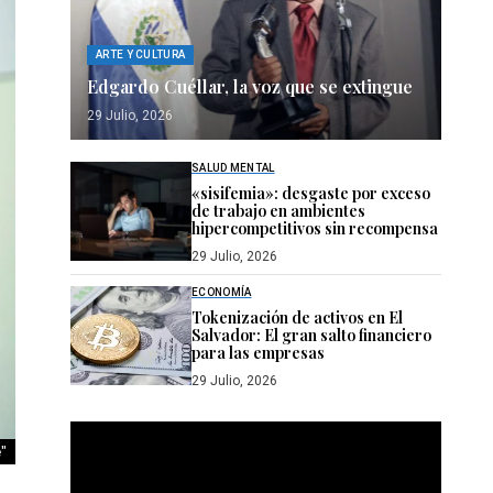
ARTE Y CULTURA
Edgardo Cuéllar, la voz que se extingue
29 Julio, 2026
SALUD MENTAL
«sisifemia»: desgaste por exceso
de trabajo en ambientes
hipercompetitivos sin recompensa
29 Julio, 2026
ECONOMÍA
Tokenización de activos en El
Salvador: El gran salto financiero
para las empresas
29 Julio, 2026
Reproductor
e"
de
vídeo