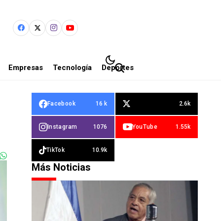
Empresas
Tecnología
Deportes
Facebook
16 k
2.6k
Instagram
1076
YouTube
1.55k
TikTok
10.9k
Más Noticias