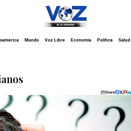
noamérica
Mundo
Voz Libre
Economía
Política
Salud
ianos
Share