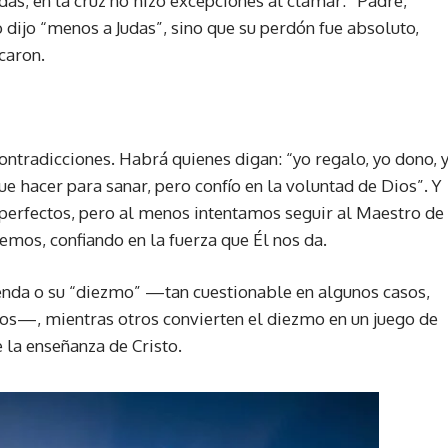
das; en la cruz no hizo excepciones al clamar: “Padre,
dijo “menos a Judas”, sino que su perdón fue absoluto,
icaron.
ontradicciones. Habrá quienes digan: “yo regalo, yo dono, 
 hacer para sanar, pero confío en la voluntad de Dios”. Y
perfectos, pero al menos intentamos seguir al Maestro de
mos, confiando en la fuerza que Él nos da.
enda o su “diezmo” —tan cuestionable en algunos casos,
nos—, mientras otros convierten el diezmo en un juego de
ue la enseñanza de Cristo.