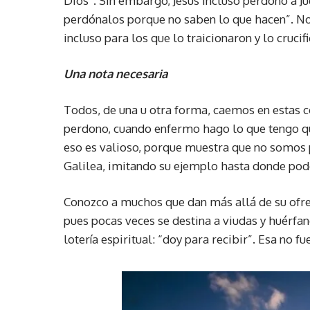
Dios”. Sin embargo, Jesús incluso perdonó a Ju
perdónalos porque no saben lo que hacen”. No 
incluso para los que lo traicionaron y lo crucif
Una nota necesaria
Todos, de una u otra forma, caemos en estas c
perdono, cuando enfermo hago lo que tengo que
eso es valioso, porque muestra que no somos 
Galilea, imitando su ejemplo hasta donde pode
Conozco a muchos que dan más allá de su ofr
pues pocas veces se destina a viudas y huérfa
lotería espiritual: “doy para recibir”. Esa no f