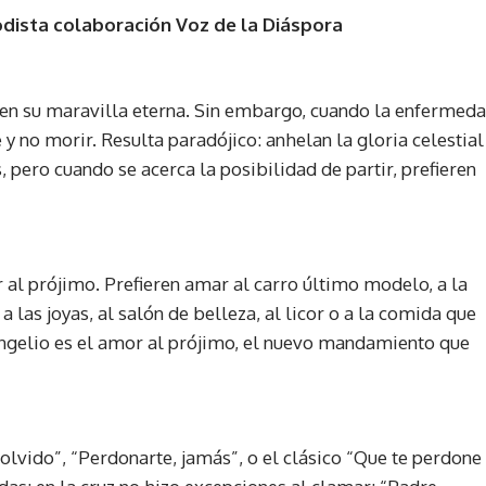
odista colaboración Voz de la Diáspora
y en su maravilla eterna. Sin embargo, cuando la enfermed
y no morir. Resulta paradójico: anhelan la gloria celestial
s, pero cuando se acerca la posibilidad de partir, prefieren
r al prójimo. Prefieren amar al carro último modelo, a la
a las joyas, al salón de belleza, al licor o a la comida que
ngelio es el amor al prójimo, el nuevo mandamiento que
olvido”, “Perdonarte, jamás”, o el clásico “Que te perdone