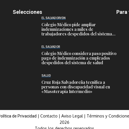
Selecciones
Para 
EL SALVADOR
VDN
Colegio Médico pide ampliar
indemnizaciones a miles de
trabajadores despedidos del sistema
público de salud
EL SALVADOR
Colegio Médico considera paso positivo
pago de indemnización a empleados
despedidos del sistema de salud
SALUD
Cruz Roja Salvadoreña tecnifica a
personas con discapacidad visual en
«Masoterapia Intermedio»
|
Contacto
|
Aviso Legal
|
Términos y Condicion
olítica de Privacidad
2026
Todos los derechos reservados