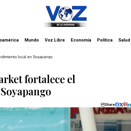
noamérica
Mundo
Voz Libre
Economía
Política
Salud
endimiento local en Soyapango
rket fortalece el
n Soyapango
Share