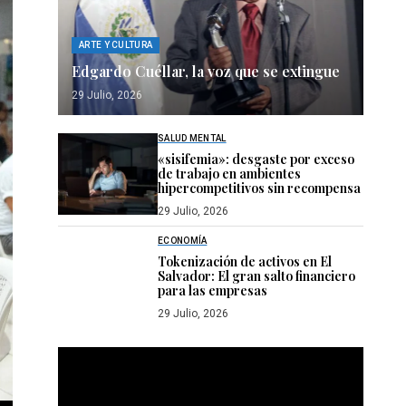
ARTE Y CULTURA
Edgardo Cuéllar, la voz que se extingue
29 Julio, 2026
SALUD MENTAL
«sisifemia»: desgaste por exceso
de trabajo en ambientes
hipercompetitivos sin recompensa
29 Julio, 2026
ECONOMÍA
Tokenización de activos en El
Salvador: El gran salto financiero
para las empresas
29 Julio, 2026
Reproductor
de
vídeo