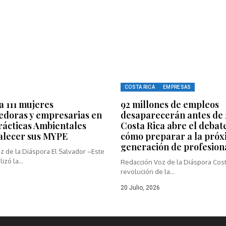
COSTA RICA
EMPRESAS
 111 mujeres
92 millones de empleos
doras y empresarias en
desaparecerán antes de 
ácticas Ambientales
Costa Rica abre el debat
alecer sus MYPE
cómo preparar a la pró
generación de profesion
z de la Diáspora El Salvador –Este
izó la...
Redacción Voz de la Diáspora Cost
revolución de la...
20 Julio, 2026