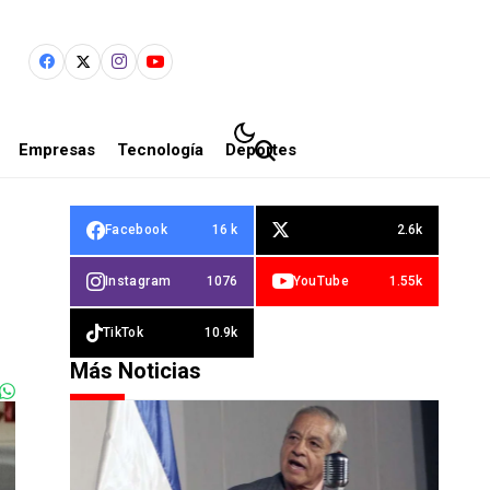
Empresas
Tecnología
Deportes
Facebook
16 k
2.6k
Instagram
1076
YouTube
1.55k
TikTok
10.9k
Más Noticias