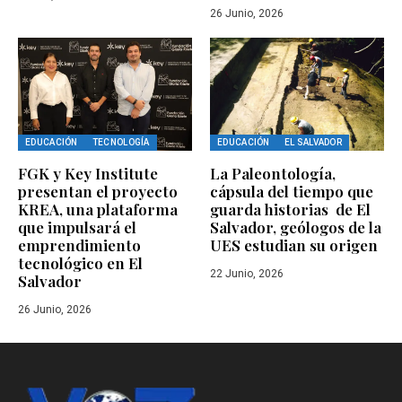
26 Junio, 2026
EDUCACIÓN
TECNOLOGÍA
EDUCACIÓN
EL SALVADOR
FGK y Key Institute
La Paleontología,
presentan el proyecto
cápsula del tiempo que
KREA, una plataforma
guarda historias de El
que impulsará el
Salvador, geólogos de la
emprendimiento
UES estudian su origen
tecnológico en El
22 Junio, 2026
Salvador
26 Junio, 2026