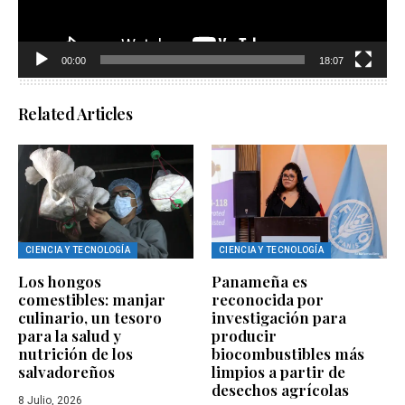
00:00
18:07
Related Articles
CIENCIA Y TECNOLOGÍA
CIENCIA Y TECNOLOGÍA
Los hongos
Panameña es
comestibles: manjar
reconocida por
culinario, un tesoro
investigación para
para la salud y
producir
nutrición de los
biocombustibles más
salvadoreños
limpios a partir de
desechos agrícolas
8 Julio, 2026