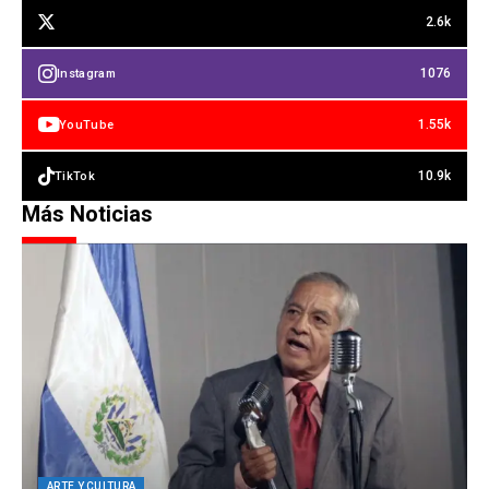
2.6k
1076
Instagram
1.55k
YouTube
10.9k
TikTok
Más Noticias
ARTE Y CULTURA