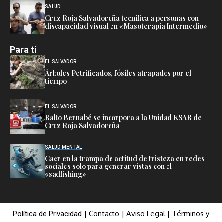
SALUD
Cruz Roja Salvadoreña tecnifica a personas con
discapacidad visual en «Masoterapia Intermedio»
Para ti
EL SALVADOR
Árboles Petrificados, fósiles atrapados por el
tiempo
EL SALVADOR
Balto Bernabé se incorpora a la Unidad KSAR de
Cruz Roja Salvadoreña
SALUD MENTAL
Caer en la trampa de actitud de tristeza en redes
sociales solo para generar vistas con el
«sadfishing»
|
Contacto
|
Aviso Legal
|
Términos y
Política de Privacidad