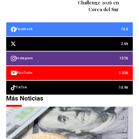
Challenge 2026 en
Corea del Sur
16 k
Facebook
2.6k
1076
Instagram
1.55k
YouTube
10.9k
TikTok
Más Noticias