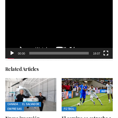
Reproductor
de
vídeo
00:00
18:07
Related Articles
CANADÁ
EL SALVADOR
EMPRESAS
FÚTBOL
Nueva inversión
El camino se estrecha a