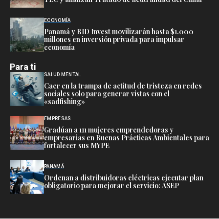
ECONOMÍA
Panamá y BID Invest movilizarán hasta $1.000
millones en inversión privada para impulsar
economía
Para ti
SALUD MENTAL
Caer en la trampa de actitud de tristeza en redes
sociales solo para generar vistas con el
«sadfishing»
EMPRESAS
Gradúan a 111 mujeres emprendedoras y
empresarias en Buenas Prácticas Ambientales para
fortalecer sus MYPE
PANAMÁ
Ordenan a distribuidoras eléctricas ejecutar plan
obligatorio para mejorar el servicio: ASEP