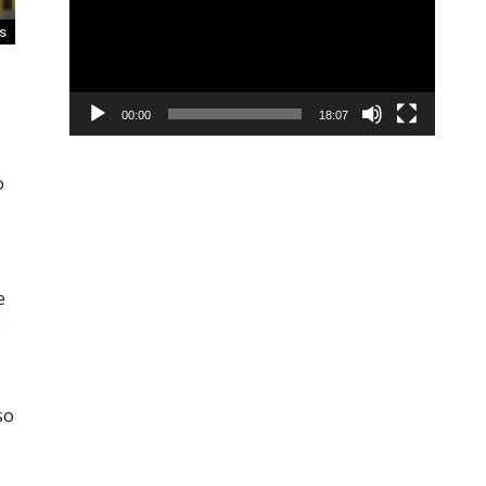
es
00:00
18:07
o
e
o
so