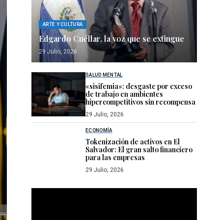
ARTE Y CULTURA
Edgardo Cuéllar, la voz que se extingue
29 Julio, 2026
SALUD MENTAL
«sisifemia»: desgaste por exceso
de trabajo en ambientes
hipercompetitivos sin recompensa
29 Julio, 2026
ECONOMÍA
Tokenización de activos en El
Salvador: El gran salto financiero
para las empresas
29 Julio, 2026
Reproductor
de
vídeo