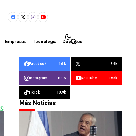
Empresas
Tecnología
Deportes
Facebook
16 k
2.6k
Instagram
1076
YouTube
1.55k
TikTok
10.9k
Más Noticias