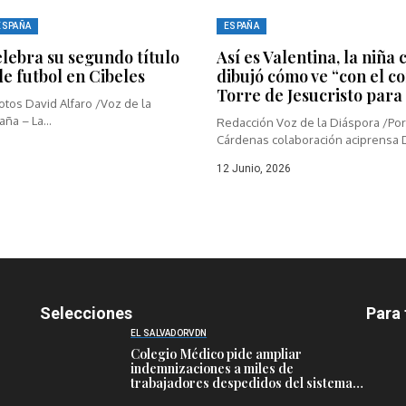
ESPAÑA
ESPAÑA
lebra su segundo título
Así es Valentina, la niña
e futbol en Cibeles
dibujó cómo ve “con el c
Torre de Jesucristo para
otos David Alfaro /Voz de la
ña – La...
Redacción Voz de la Diáspora /Por
Cárdenas colaboración aciprensa D
12 Junio, 2026
Selecciones
Para 
EL SALVADOR
VDN
Colegio Médico pide ampliar
indemnizaciones a miles de
trabajadores despedidos del sistema
público de salud