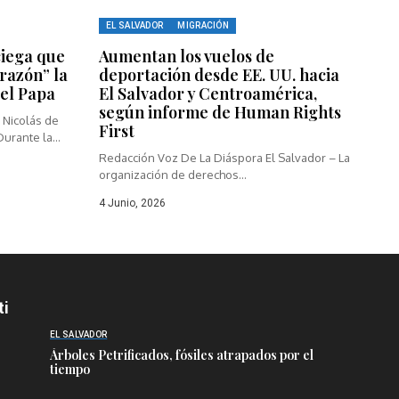
EL SALVADOR
MIGRACIÓN
 ciega que
Aumentan los vuelos de
orazón” la
deportación desde EE. UU. hacia
 el Papa
El Salvador y Centroamérica,
según informe de Human Rights
 Nicolás de
First
urante la...
Redacción Voz De La Diáspora El Salvador – La
organización de derechos...
4 Junio, 2026
ti
EL SALVADOR
Árboles Petrificados, fósiles atrapados por el
tiempo