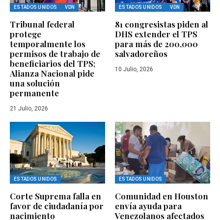
ESTADOS UNIDOS
VDN
ESTADOS UNIDOS
VDN
Tribunal federal
81 congresistas piden al
protege
DHS extender el TPS
temporalmente los
para más de 200,000
permisos de trabajo de
salvadoreños
beneficiarios del TPS;
10 Julio, 2026
Alianza Nacional pide
una solución
permanente
21 Julio, 2026
ESTADOS UNIDOS
ESTADOS UNIDOS
Corte Suprema falla en
Comunidad en Houston
favor de ciudadanía por
envía ayuda para
nacimiento
Venezolanos afectados