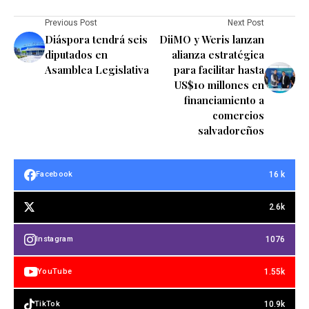
Previous Post
Next Post
Diáspora tendrá seis
DiiMO y Weris lanzan
diputados en
alianza estratégica
Asamblea Legislativa
para facilitar hasta
US$10 millones en
financiamiento a
comercios
salvadoreños
16 k
Facebook
2.6k
1076
Instagram
1.55k
YouTube
10.9k
TikTok