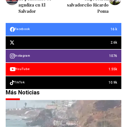
agudiza en El
salvadoreño Ricardo
Salvador
Poma
16 k
Facebook
2.6k
1076
Instagram
1.55k
YouTube
10.9k
TikTok
Más Noticias