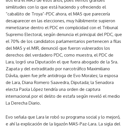
80s era el MAS de esos años, pues vemos grandes
similitudes con lo que está haciendo y ofreciendo el
“caballito de Troya”-PDC ahora, el MAS que parecería
desaparecer en las elecciones, muy hábilmente supieron
mimetizarse dentro el PDC en complicidad con el Tribunal
Supremo Electoral, según denuncia el principal del PDC, que
el 70% de los candidatos parlamentarios pertenecen a filas
del MAS y el MIR, denunció que fueron vulnerados los
derechos del verdadero PDC, como muestra, el PDC de
Lara, logró una Diputación el que fuera abogado de la Sra.
Zapata y del extraditado por narcotráfico Maximiliano
Dávila, quien fue jefe antidroga de Evo Morales; la esposa
de Lara, Diana Romero Saavedra, Diputada; la Senadora
electa Paola López tendría una orden de captura
internacional por el delito de estafa según reveló el medio
La Derecha Diario.
Evo señala que Lara le robó su programa social y lo mejoró,
e ahí la explicación de la ligazón MAS-Paz-Lara. La sigla del