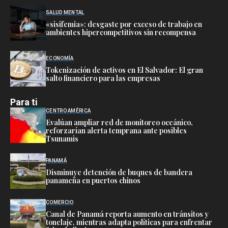
SALUD MENTAL
«sisifemia»: desgaste por exceso de trabajo en
ambientes hipercompetitivos sin recompensa
ECONOMÍA
Tokenización de activos en El Salvador: El gran
salto financiero para las empresas
Para ti
CENTRO AMÉRICA
Evalúan ampliar red de monitoreo oceánico,
reforzarían alerta temprana ante posibles
Tsunamis
PANAMÁ
Disminuye detención de buques de bandera
panameña en puertos chinos
COMERCIO
Canal de Panamá reporta aumento en tránsitos y
tonelaje, mientras adapta políticas para enfrentar