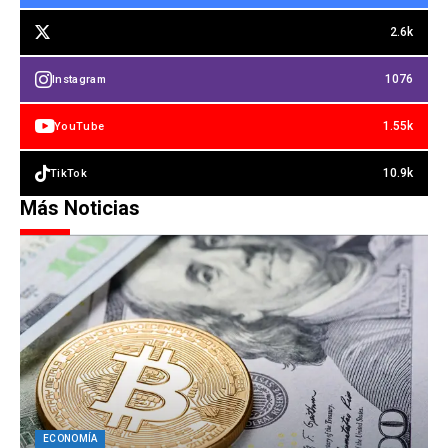
2.6k
1076
Instagram
1.55k
YouTube
10.9k
TikTok
Más Noticias
ECONOMÍA