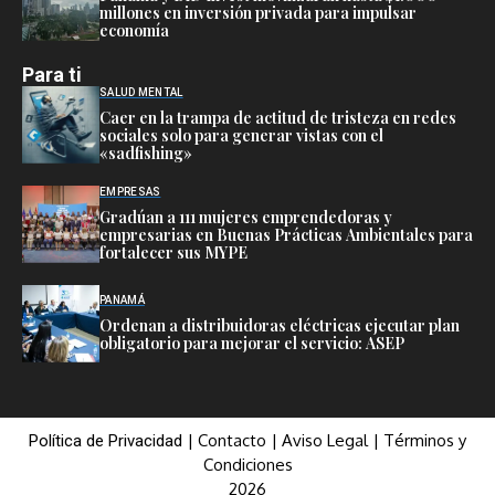
millones en inversión privada para impulsar
economía
Para ti
SALUD MENTAL
Caer en la trampa de actitud de tristeza en redes
sociales solo para generar vistas con el
«sadfishing»
EMPRESAS
Gradúan a 111 mujeres emprendedoras y
empresarias en Buenas Prácticas Ambientales para
fortalecer sus MYPE
PANAMÁ
Ordenan a distribuidoras eléctricas ejecutar plan
obligatorio para mejorar el servicio: ASEP
|
Contacto
|
Aviso Legal
|
Términos y
Política de Privacidad
Condiciones
2026