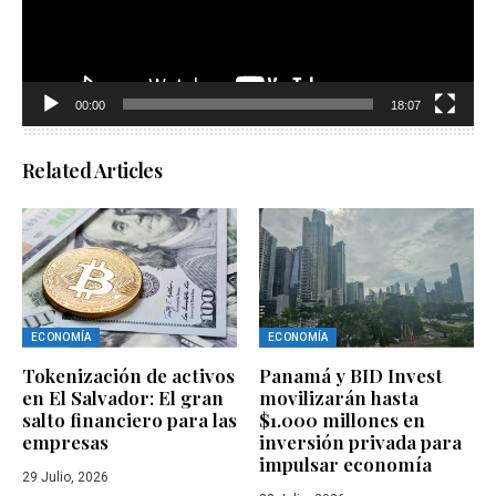
00:00
18:07
Related Articles
ECONOMÍA
ECONOMÍA
Tokenización de activos
Panamá y BID Invest
en El Salvador: El gran
movilizarán hasta
salto financiero para las
$1.000 millones en
empresas
inversión privada para
impulsar economía
29 Julio, 2026