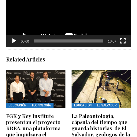
00:00
18:07
Related Articles
EDUCACIÓN
TECNOLOGÍA
EDUCACIÓN
EL SALVADOR
FGK y Key Institute
La Paleontología,
presentan el proyecto
cápsula del tiempo que
KREA, una plataforma
guarda historias de El
que impulsará el
Salvador, geólogos de la