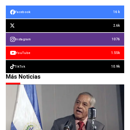
16 k
Facebook
2.6k
1076
Instagram
1.55k
YouTube
10.9k
TikTok
Más Noticias