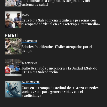
indemnización a empleados despedidos del
sistema de salud
SALUD
Cruz Roja Salvadoreña tecnifica a personas con
discapacidad visual en «Masoterapia Intermedio»
Para ti
EL SALVADOR
Árboles Petrificados, fósiles atrapados por el
tiempo
EL SALVADOR
Balto Bernabé se incorpora a la Unidad KSAR de
Cruz Roja Salvadoreña
SALUD MENTAL
Caer en la trampa de actitud de tristeza en redes
sociales solo para generar vistas con el
«sadfishing»