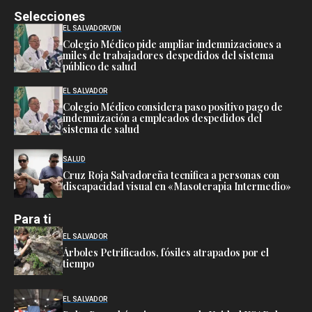
Selecciones
EL SALVADOR
VDN
Colegio Médico pide ampliar indemnizaciones a
miles de trabajadores despedidos del sistema
público de salud
EL SALVADOR
Colegio Médico considera paso positivo pago de
indemnización a empleados despedidos del
sistema de salud
SALUD
Cruz Roja Salvadoreña tecnifica a personas con
discapacidad visual en «Masoterapia Intermedio»
Para ti
EL SALVADOR
Árboles Petrificados, fósiles atrapados por el
tiempo
EL SALVADOR