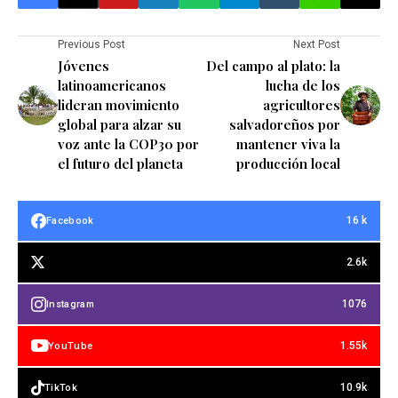
Previous Post
Next Post
Jóvenes
Del campo al plato: la
latinoamericanos
lucha de los
lideran movimiento
agricultores
global para alzar su
salvadoreños por
voz ante la COP30 por
mantener viva la
el futuro del planeta
producción local
16 k
Facebook
2.6k
1076
Instagram
1.55k
YouTube
10.9k
TikTok