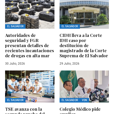
EL SALVADOR
EL SALVADOR
Autoridades de
CIDH lleva a la Corte
seguridad y FGR
IDH caso por
presentan detalles de
destitución de
recientes incautaciones
magistrado de la Corte
de drogas en alta mar
Suprema de El Salvador
30 Julio, 2026
29 Julio, 2026
EL SALVADOR
EL SALVADOR
VDN
TSE avanza con la
Colegio Médico pide