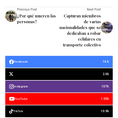
Previous Post
Next Post
¿Por qué mueren las
Capturan miembros
personas?
de varias
nacionalidades que se
dedicaban a robar
celulares en
transporte colectivo
16 k
Facebook
2.6k
1076
Instagram
1.55k
YouTube
10.9k
TikTok