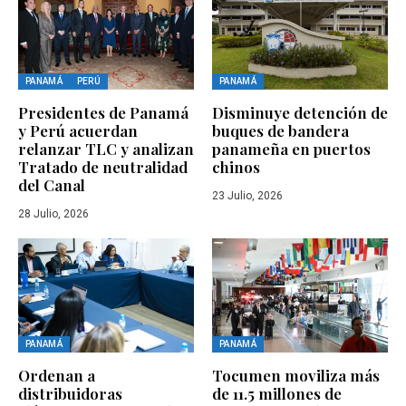
PANAMÁ
PERÚ
PANAMÁ
Presidentes de Panamá
Disminuye detención de
y Perú acuerdan
buques de bandera
relanzar TLC y analizan
panameña en puertos
Tratado de neutralidad
chinos
del Canal
23 Julio, 2026
28 Julio, 2026
PANAMÁ
PANAMÁ
Ordenan a
Tocumen moviliza más
distribuidoras
de 11.5 millones de