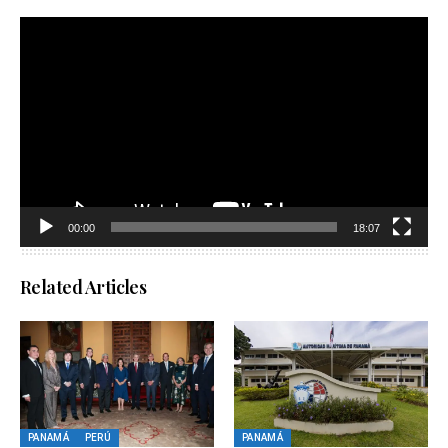
Reproductor
de
vídeo
00:00
18:07
Related Articles
PANAMÁ
PERÚ
PANAMÁ