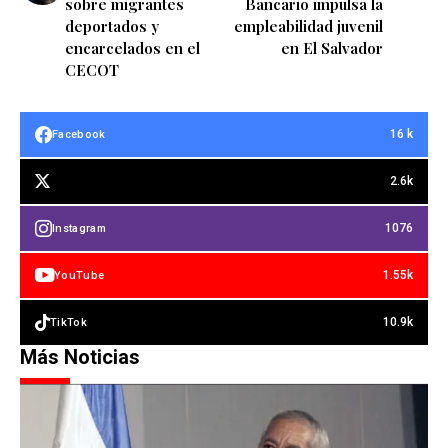
sobre migrantes
Bancario impulsa la
deportados y
empleabilidad juvenil
encarcelados en el
en El Salvador
CECOT
16 k
Facebook
2.6k
1076
Instagram
1.55k
YouTube
10.9k
TikTok
Más Noticias