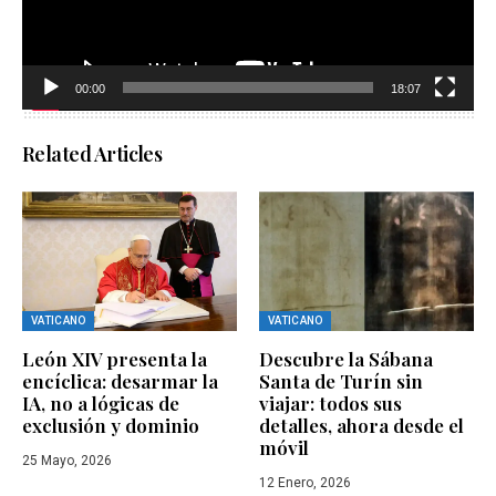
00:00
18:07
Related Articles
VATICANO
VATICANO
León XIV presenta la
Descubre la Sábana
encíclica: desarmar la
Santa de Turín sin
IA, no a lógicas de
viajar: todos sus
exclusión y dominio
detalles, ahora desde el
móvil
25 Mayo, 2026
12 Enero, 2026