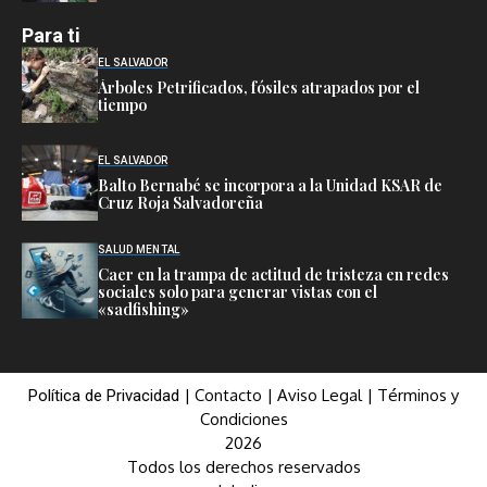
Para ti
EL SALVADOR
Árboles Petrificados, fósiles atrapados por el
tiempo
EL SALVADOR
Balto Bernabé se incorpora a la Unidad KSAR de
Cruz Roja Salvadoreña
SALUD MENTAL
Caer en la trampa de actitud de tristeza en redes
sociales solo para generar vistas con el
«sadfishing»
|
Contacto
|
Aviso Legal
|
Términos y
Política de Privacidad
Condiciones
2026
Todos los derechos reservados