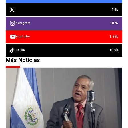
2.6k
1076
Instagram
1.55k
YouTube
10.9k
TikTok
Más Noticias