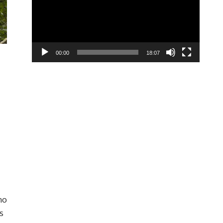
00:00
18:07
mo
s