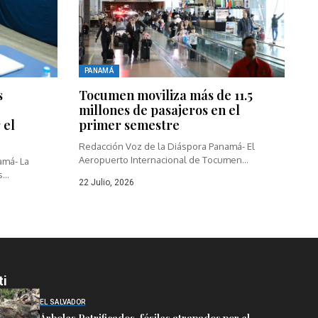
PANAMÁ
s
Tocumen moviliza más de 11.5
millones de pasajeros en el
 el
primer semestre
Redacción Voz de la Diáspora Panamá- El
Aeropuerto Internacional de Tocumen
amá- La
movilizó...
...
22 Julio, 2026
ti
EL SALVADOR