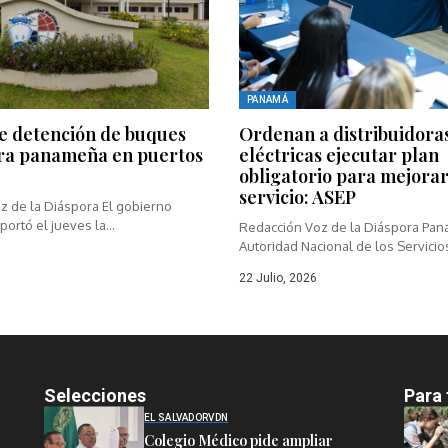
PANAMÁ
e detención de buques
Ordenan a distribuidora
ra panameña en puertos
eléctricas ejecutar plan
obligatorio para mejorar
servicio: ASEP
z de la Diáspora El gobierno
rtó el jueves la...
Redacción Voz de la Diáspora Pan
Autoridad Nacional de los Servicios
22 Julio, 2026
Selecciones
Para 
EL SALVADOR
VDN
Colegio Médico pide ampliar