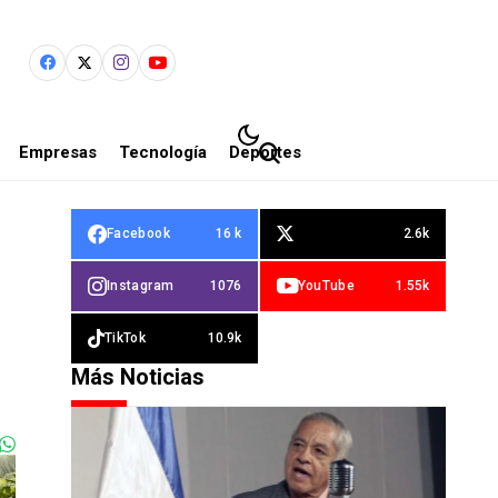
Empresas
Tecnología
Deportes
Facebook
16 k
2.6k
Instagram
1076
YouTube
1.55k
TikTok
10.9k
Más Noticias