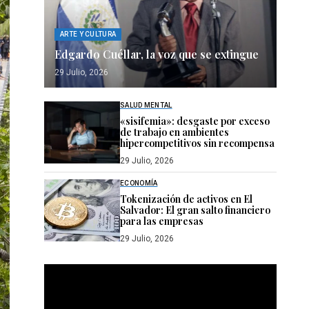
ARTE Y CULTURA
Edgardo Cuéllar, la voz que se extingue
29 Julio, 2026
SALUD MENTAL
«sisifemia»: desgaste por exceso
de trabajo en ambientes
hipercompetitivos sin recompensa
29 Julio, 2026
ECONOMÍA
Tokenización de activos en El
Salvador: El gran salto financiero
para las empresas
29 Julio, 2026
Reproductor
de
vídeo