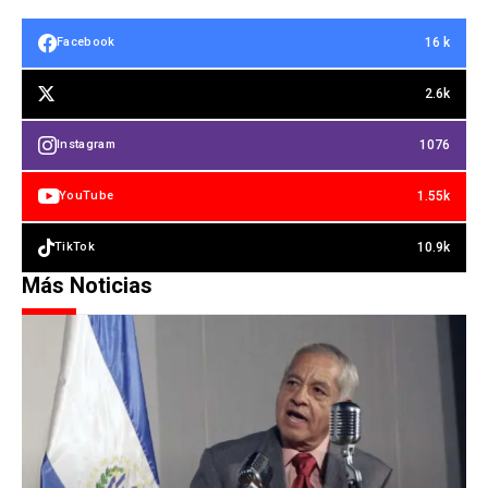
16 k
Facebook
2.6k
1076
Instagram
1.55k
YouTube
10.9k
TikTok
Más Noticias