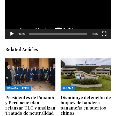
00:00
18:07
Related Articles
PANAMÁ
PERÚ
PANAMÁ
Presidentes de Panamá
Disminuye detención de
y Perú acuerdan
buques de bandera
relanzar TLC y analizan
panameña en puertos
Tratado de neutralidad
chinos