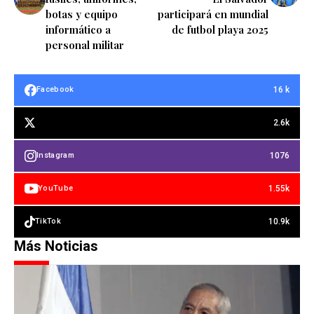
botas y equipo
participará en mundial
informático a
de futbol playa 2025
personal militar
16 k
Facebook
2.6k
1076
Instagram
1.55k
YouTube
10.9k
TikTok
Más Noticias