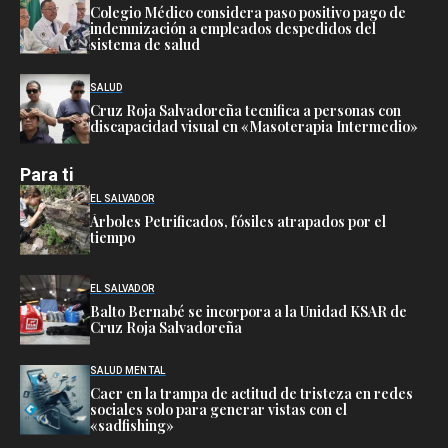
Colegio Médico considera paso positivo pago de
indemnización a empleados despedidos del
sistema de salud
SALUD
Cruz Roja Salvadoreña tecnifica a personas con
discapacidad visual en «Masoterapia Intermedio»
Para ti
EL SALVADOR
Árboles Petrificados, fósiles atrapados por el
tiempo
EL SALVADOR
Balto Bernabé se incorpora a la Unidad KSAR de
Cruz Roja Salvadoreña
SALUD MENTAL
Caer en la trampa de actitud de tristeza en redes
sociales solo para generar vistas con el
«sadfishing»