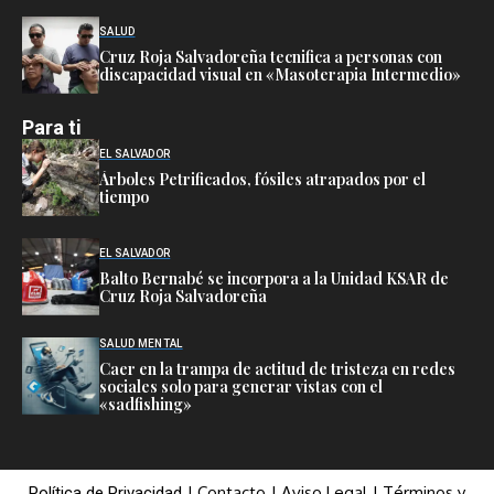
SALUD
Cruz Roja Salvadoreña tecnifica a personas con
discapacidad visual en «Masoterapia Intermedio»
Para ti
EL SALVADOR
Árboles Petrificados, fósiles atrapados por el
tiempo
EL SALVADOR
Balto Bernabé se incorpora a la Unidad KSAR de
Cruz Roja Salvadoreña
SALUD MENTAL
Caer en la trampa de actitud de tristeza en redes
sociales solo para generar vistas con el
«sadfishing»
|
Contacto
|
Aviso Legal
|
Términos y
Política de Privacidad