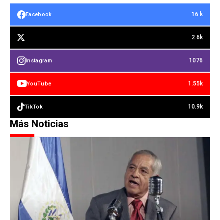
16 k
Facebook
2.6k
1076
Instagram
1.55k
YouTube
10.9k
TikTok
Más Noticias