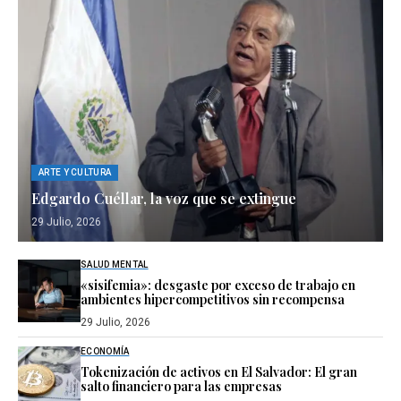
ARTE Y CULTURA
Edgardo Cuéllar, la voz que se extingue
29 Julio, 2026
SALUD MENTAL
«sisifemia»: desgaste por exceso de trabajo en
ambientes hipercompetitivos sin recompensa
29 Julio, 2026
ECONOMÍA
Tokenización de activos en El Salvador: El gran
salto financiero para las empresas