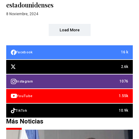
estadounidenses
8 Noviembre, 2024
Load More
16 k
Facebook
2.6k
1076
Instagram
1.55k
YouTube
10.9k
TikTok
Más Noticias