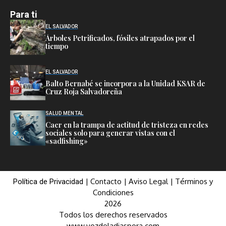
Para ti
EL SALVADOR
Árboles Petrificados, fósiles atrapados por el
tiempo
EL SALVADOR
Balto Bernabé se incorpora a la Unidad KSAR de
Cruz Roja Salvadoreña
SALUD MENTAL
Caer en la trampa de actitud de tristeza en redes
sociales solo para generar vistas con el
«sadfishing»
|
Contacto
|
Aviso Legal
|
Términos y
Política de Privacidad
Condiciones
2026
Todos los derechos reservados
www.vozdeladiaspora.com