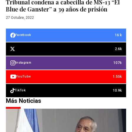
Tribunal condena a cabecilla de MS-13 “El
Blue de Ganster” a 39 años de prisión
27 Octubre, 2022
16 k
Facebook
2.6k
1076
Instagram
1.55k
YouTube
10.9k
TikTok
Más Noticias