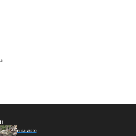
la
ti
EL SALVADOR