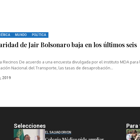
MÉRICA
MUNDO
POLÍTICA
ridad de Jair Bolsonaro baja en los últimos seis
s
ia Recinos De acuerdo a una encuesta divulgada por el instituto MDA para 
ción Nacional del Transporte, las tasas de desaprobación...
, 2019
Selecciones
Para 
EL SALVADOR
VDN
Colegio Médico pide ampliar