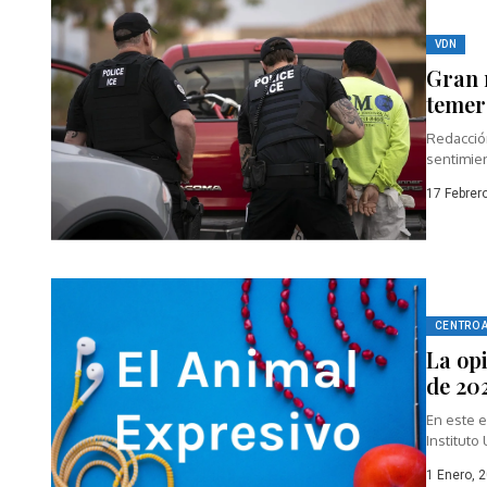
VDN
Gran 
temer
Redacció
sentimie
17 Febrer
CENTRO 
La opi
de 20
En este e
Instituto
1 Enero, 