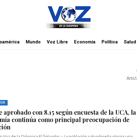
noamérica
Mundo
Voz Libre
Economía
Política
Salud
Artic
DOR
e aprobado con 8.15 según encuesta de la UCA, la
mía continúa como principal preocupación de
ción
n Voz de la Diáspora El Salvador – La población salvadoreña otorga una