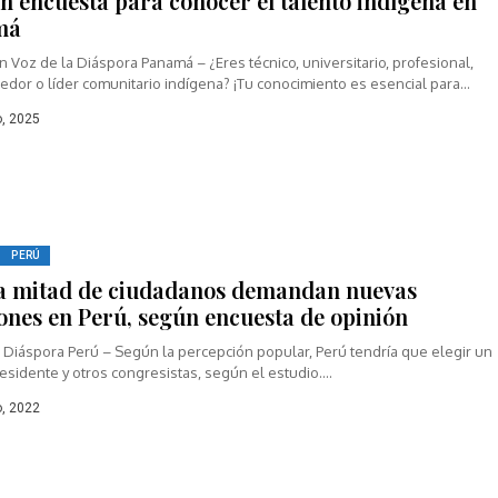
n encuesta para conocer el talento indígena en
má
 Voz de la Diáspora Panamá – ¿Eres técnico, universitario, profesional,
dor o líder comunitario indígena? ¡Tu conocimiento es esencial para
un...
o, 2025
PERÚ
la mitad de ciudadanos demandan nuevas
iones en Perú, según encuesta de opinión
 Diáspora Perú – Según la percepción popular, Perú tendría que elegir un
sidente y otros congresistas, según el estudio....
o, 2022