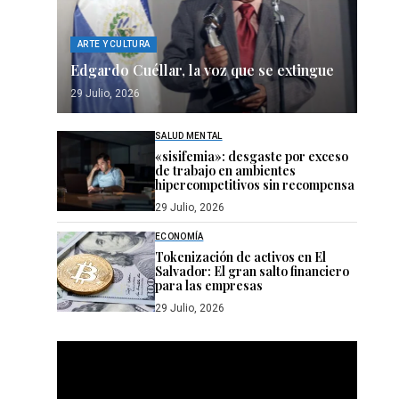
ARTE Y CULTURA
Edgardo Cuéllar, la voz que se extingue
29 Julio, 2026
SALUD MENTAL
«sisifemia»: desgaste por exceso
de trabajo en ambientes
hipercompetitivos sin recompensa
29 Julio, 2026
ECONOMÍA
Tokenización de activos en El
Salvador: El gran salto financiero
para las empresas
29 Julio, 2026
Reproductor
de
vídeo