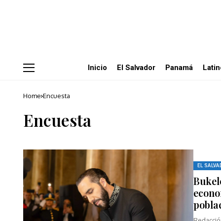
Inicio
El Salvador
Panamá
Lati
Home
Encuesta
Encuesta
EL SALVA
Bukel
econo
pobla
Redacció