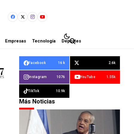
Empresas
Tecnología
Deportes
Facebook
16 k
2.6k
7
les
Instagram
1076
YouTube
1.55k
TikTok
10.9k
Más Noticias