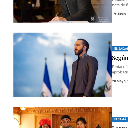
nota de 8
19 Junio,
EL SALVA
Según
Redacción
aprobació
28 Mayo,
PANAMÁ