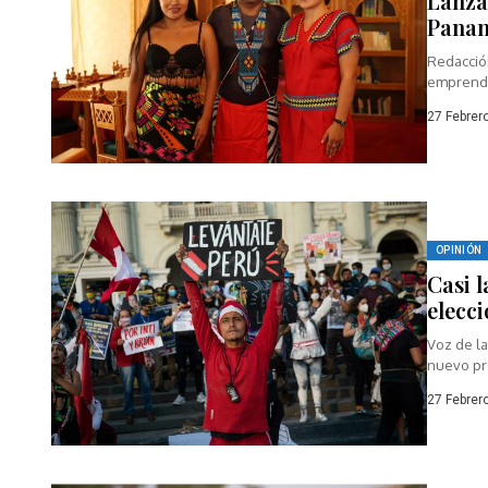
Lanza
Pana
Redacción
emprende
construir 
27 Febrer
OPINIÓN
Casi 
elecc
Voz de la
nuevo pre
27 Febrer