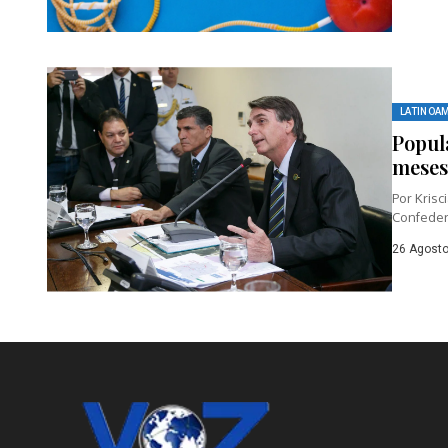
LATINOA
Popula
mese
Por Krisc
Confedera
26 Agosto