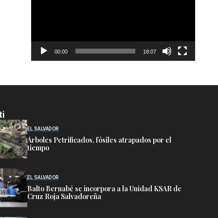
00:00
18:07
ti
EL SALVADOR
Árboles Petrificados, fósiles atrapados por el
tiempo
EL SALVADOR
Balto Bernabé se incorpora a la Unidad KSAR de
Cruz Roja Salvadoreña