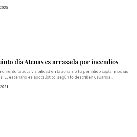
s por altas temperaturas, vientos...
 2025
uinto día Atenas es arrasada por incendios
momento la poca visibilidad en la zona, no ha permitido captar muchas
as. El escenario es apocalíptico, según lo describen usuarios...
 2021