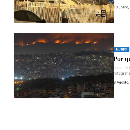
impulsado
10 Enero,
MUNDO
Por q
Hasta el 
fotografí
8 Agosto,