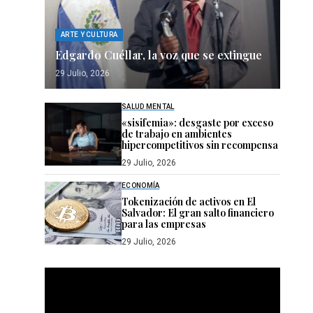
ARTE Y CULTURA
Edgardo Cuéllar, la voz que se extingue
29 Julio, 2026
SALUD MENTAL
«sisifemia»: desgaste por exceso
de trabajo en ambientes
hipercompetitivos sin recompensa
29 Julio, 2026
ECONOMÍA
Tokenización de activos en El
Salvador: El gran salto financiero
para las empresas
29 Julio, 2026
Reproductor
de
vídeo