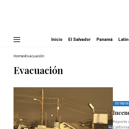
Inicio
El Salvador
Panamá
Lati
Home
Evacuación
Evacuación
ESTADOS
Incen
Reporte 
Californi