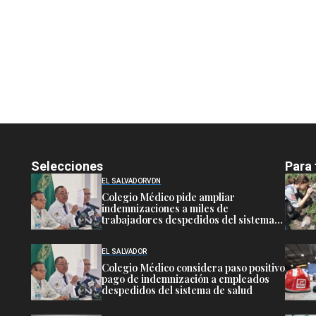
Selecciones
Para 
EL SALVADOR
VDN
Colegio Médico pide ampliar
indemnizaciones a miles de
trabajadores despedidos del sistema
público de salud
EL SALVADOR
Colegio Médico considera paso positivo
pago de indemnización a empleados
despedidos del sistema de salud