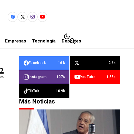
Empresas
Tecnología
Deportes
Facebook
16 k
2.6k
2
les
Instagram
1076
YouTube
1.55k
TikTok
10.9k
Más Noticias