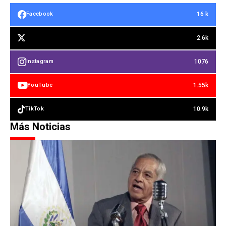
16 k
Facebook
2.6k
1076
Instagram
1.55k
YouTube
10.9k
TikTok
Más Noticias