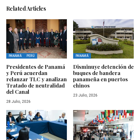
Related Articles
PANAMÁ
PERÚ
PANAMÁ
Presidentes de Panamá
Disminuye detención de
y Perú acuerdan
buques de bandera
relanzar TLC y analizan
panameña en puertos
Tratado de neutralidad
chinos
del Canal
23 Julio, 2026
28 Julio, 2026