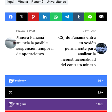
Ilegal
Minería
Panamá
Universitarios
Previous Post
Next Post
Minera Panamá
CSJ de Panamá entra
anuncia la posible
en sesión
suspensión temporal
permanente para
de operaciones
analizar la
inconstitucionalidad
del contrato minero
16 k
Facebook
2.6k
1076
Instagram