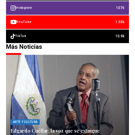
1076
Instagram
1.55k
YouTube
10.9k
TikTok
Más Noticias
ARTE Y CULTURA
Edgardo Cuéllar, la voz que se extingue