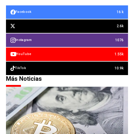
16 k
Facebook
2.6k
1076
Instagram
1.55k
YouTube
10.9k
TikTok
Más Noticias