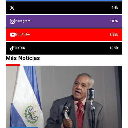
2.6k
1076
Instagram
1.55k
YouTube
10.9k
TikTok
Más Noticias