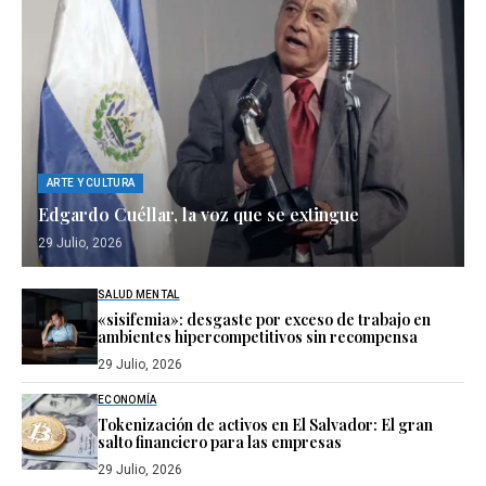
ARTE Y CULTURA
Edgardo Cuéllar, la voz que se extingue
29 Julio, 2026
SALUD MENTAL
«sisifemia»: desgaste por exceso de trabajo en
ambientes hipercompetitivos sin recompensa
29 Julio, 2026
ECONOMÍA
Tokenización de activos en El Salvador: El gran
salto financiero para las empresas
29 Julio, 2026