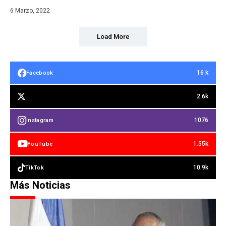
6 Marzo, 2022
Load More
16 k
Facebook
2.6k
1076
Instagram
1.55k
YouTube
10.9k
TikTok
Más Noticias