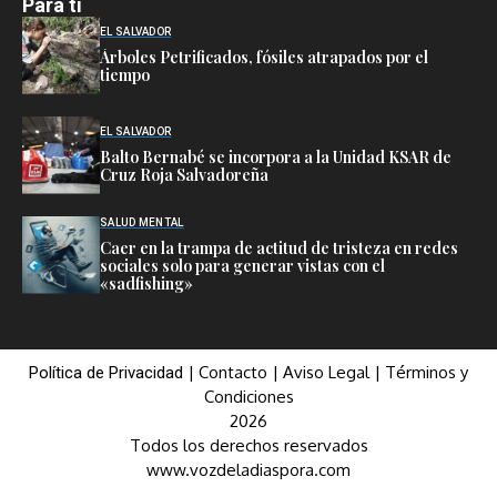
Para ti
EL SALVADOR
Árboles Petrificados, fósiles atrapados por el
tiempo
EL SALVADOR
Balto Bernabé se incorpora a la Unidad KSAR de
Cruz Roja Salvadoreña
SALUD MENTAL
Caer en la trampa de actitud de tristeza en redes
sociales solo para generar vistas con el
«sadfishing»
|
Contacto
|
Aviso Legal
|
Términos y
Política de Privacidad
Condiciones
2026
Todos los derechos reservados
www.vozdeladiaspora.com