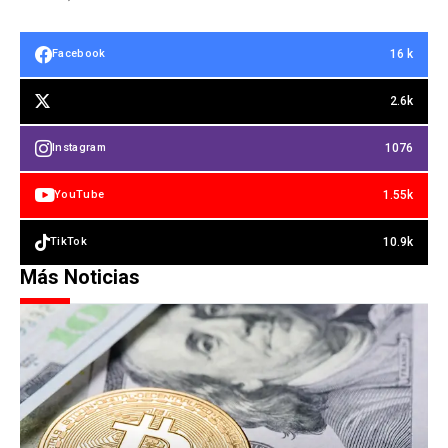
16 k
Facebook
2.6k
1076
Instagram
1.55k
YouTube
10.9k
TikTok
Más Noticias