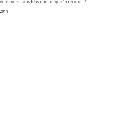
bir temperaturas frías que romperán récords. El...
 2019