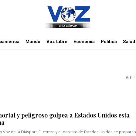
noamérica
Mundo
Voz Libre
Economía
Política
Salud
Artic
ortal y peligroso golpea a Estados Unidos esta
na
n Voz de la Diáspora El centro y el noreste de Estados Unidos se prepara