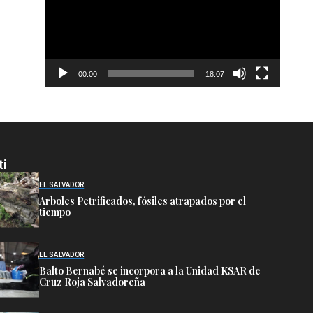
00:00
18:07
ti
EL SALVADOR
Árboles Petrificados, fósiles atrapados por el
tiempo
EL SALVADOR
Balto Bernabé se incorpora a la Unidad KSAR de
Cruz Roja Salvadoreña