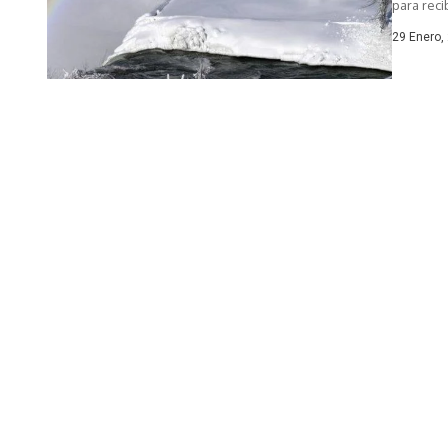
para reci
29 Enero,