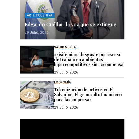
ARTE Y CULTURA
Edgardo Cuéllar, la voz que se extingue
29 Julio, 2026
SALUD MENTAL
«sisifemia»: desgaste por exceso
de trabajo en ambientes
hipercompetitivos sin recompensa
29 Julio, 2026
ECONOMÍA
Tokenización de activos en El
Salvador: El gran salto financiero
para las empresas
29 Julio, 2026
Reproductor
de
vídeo