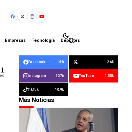
Empresas
Tecnología
Deportes
Facebook
16 k
2.6k
1
les
Instagram
1076
YouTube
1.55k
TikTok
10.9k
Más Noticias
n