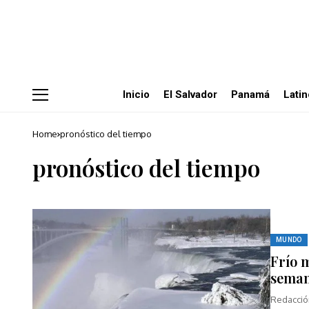
Inicio
El Salvador
Panamá
Lati
Home
pronóstico del tiempo
pronóstico del tiempo
MUNDO
Frío m
sema
Redacció