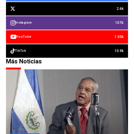
2.6k
1076
Instagram
1.55k
YouTube
10.9k
TikTok
Más Noticias