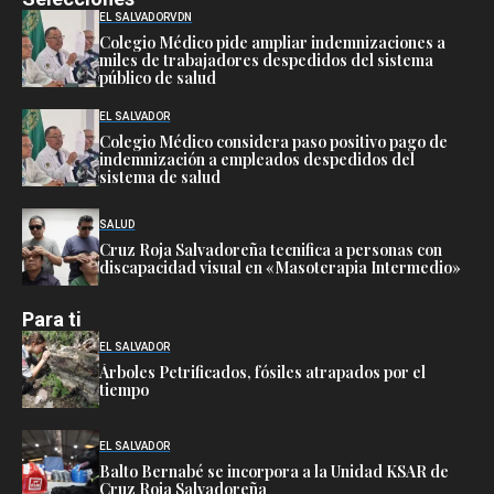
EL SALVADOR
VDN
Colegio Médico pide ampliar indemnizaciones a
miles de trabajadores despedidos del sistema
público de salud
EL SALVADOR
Colegio Médico considera paso positivo pago de
indemnización a empleados despedidos del
sistema de salud
SALUD
Cruz Roja Salvadoreña tecnifica a personas con
discapacidad visual en «Masoterapia Intermedio»
Para ti
EL SALVADOR
Árboles Petrificados, fósiles atrapados por el
tiempo
EL SALVADOR
Balto Bernabé se incorpora a la Unidad KSAR de
Cruz Roja Salvadoreña