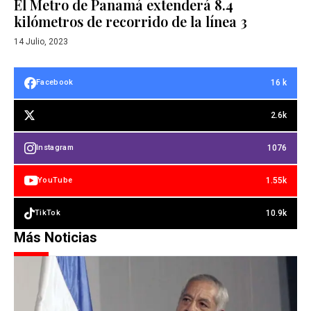
El Metro de Panamá extenderá 8.4
kilómetros de recorrido de la línea 3
14 Julio, 2023
16 k
Facebook
2.6k
1076
Instagram
1.55k
YouTube
10.9k
TikTok
Más Noticias