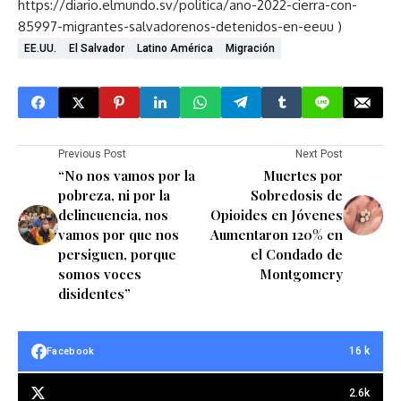
https://diario.elmundo.sv/politica/ano-2022-cierra-con-
85997-migrantes-salvadorenos-detenidos-en-eeuu )
EE.UU.
El Salvador
Latino América
Migración
Previous Post
Next Post
“No nos vamos por la
Muertes por
pobreza, ni por la
Sobredosis de
delincuencia, nos
Opioides en Jóvenes
vamos por que nos
Aumentaron 120% en
persiguen, porque
el Condado de
somos voces
Montgomery
disidentes”
16 k
Facebook
2.6k