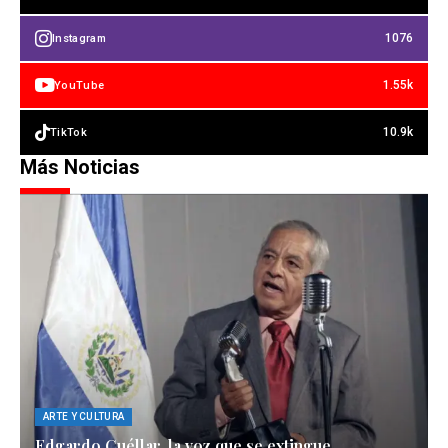
1076
Instagram
1.55k
YouTube
10.9k
TikTok
Más Noticias
ARTE Y CULTURA
Edgardo Cuéllar, la voz que se extingue