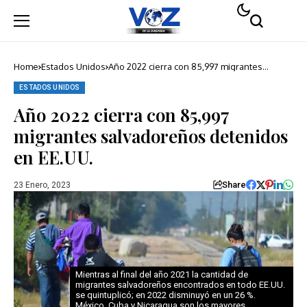
Home
Estados Unidos
Año 2022 cierra con 85,997 migrantes
salvadoreños detenidos en EE.UU.
ESTADOS UNIDOS
Año 2022 cierra con 85,997
migrantes salvadoreños detenidos
en EE.UU.
Share
23 Enero, 2023
Mientras al final del año 2021 la cantidad de
migrantes salvadoreños encontrados en todo EE.UU.
se quintuplicó; en 2022 disminuyó en un 26 %.
México, Cuba y Nicaragua son los mayores