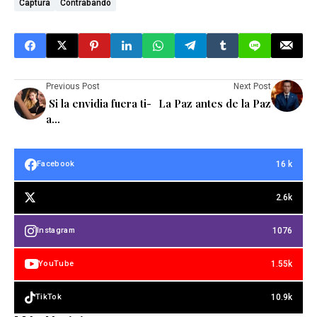
Captura
Contrabando
Previous Post
Next Post
Si la envidia fuera ti-
La Paz antes de la Paz
a...
16 k
Facebook
2.6k
1076
Instagram
1.55k
YouTube
10.9k
TikTok