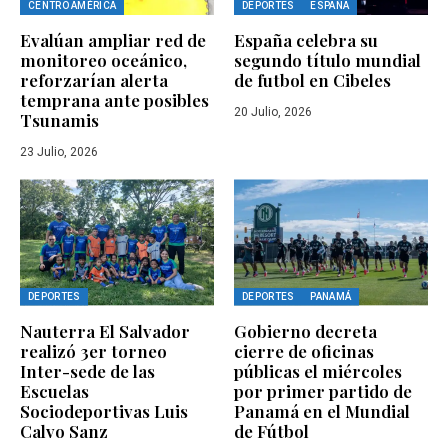
CENTRO AMÉRICA
DEPORTES
ESPAÑA
Evalúan ampliar red de
España celebra su
monitoreo oceánico,
segundo título mundial
reforzarían alerta
de futbol en Cibeles
temprana ante posibles
20 Julio, 2026
Tsunamis
23 Julio, 2026
DEPORTES
DEPORTES
PANAMÁ
Nauterra El Salvador
Gobierno decreta
realizó 3er torneo
cierre de oficinas
Inter-sede de las
públicas el miércoles
Escuelas
por primer partido de
Sociodeportivas Luis
Panamá en el Mundial
Calvo Sanz
de Fútbol