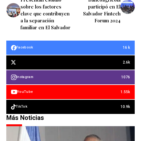
sobre los factores
participó en El
clave que contribuyen
Salvador Fintech
a la separación
Forum 2024
familiar en El Salvador
16 k
Facebook
2.6k
1076
Instagram
1.55k
YouTube
10.9k
TikTok
Más Noticias