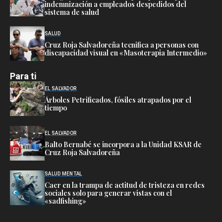
indemnización a empleados despedidos del
sistema de salud
SALUD
Cruz Roja Salvadoreña tecnifica a personas con
discapacidad visual en «Masoterapia Intermedio»
Para ti
EL SALVADOR
Árboles Petrificados, fósiles atrapados por el
tiempo
EL SALVADOR
Balto Bernabé se incorpora a la Unidad KSAR de
Cruz Roja Salvadoreña
SALUD MENTAL
Caer en la trampa de actitud de tristeza en redes
sociales solo para generar vistas con el
«sadfishing»