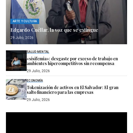
ARTE Y CULTURA
Edgardo Cuéllar, la voz que se extingue
29 Julio, 2026
SALUD MENTAL
«sisifemia»: desgaste por exceso de trabajo en
ambientes hipercompetitivos sin recompensa
29 Julio, 2026
ECONOMÍA
Tokenización de activos en El Salvador: El gran
salto financiero para las empresas
29 Julio, 2026
Reproductor
de
vídeo