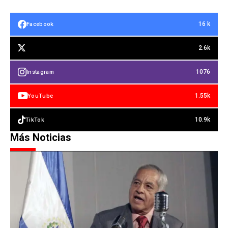
16 k
Facebook
2.6k
1076
Instagram
1.55k
YouTube
10.9k
TikTok
Más Noticias