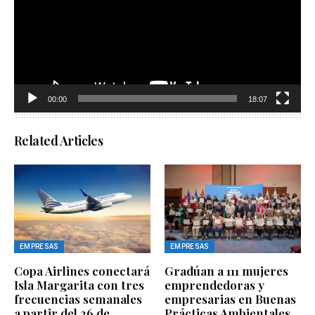
00:00
18:07
Related Articles
EMPRESAS
EMPRESAS
Copa Airlines conectará
Gradúan a 111 mujeres
Isla Margarita con tres
emprendedoras y
frecuencias semanales
empresarias en Buenas
a partir del 26 de
Prácticas Ambientales