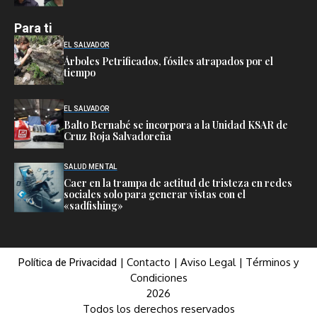
Para ti
EL SALVADOR
Árboles Petrificados, fósiles atrapados por el
tiempo
EL SALVADOR
Balto Bernabé se incorpora a la Unidad KSAR de
Cruz Roja Salvadoreña
SALUD MENTAL
Caer en la trampa de actitud de tristeza en redes
sociales solo para generar vistas con el
«sadfishing»
|
Contacto
|
Aviso Legal
|
Términos y
Política de Privacidad
Condiciones
2026
Todos los derechos reservados