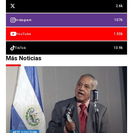
2.6k
1076
Instagram
1.55k
YouTube
10.9k
TikTok
Más Noticias
ARTE Y CULTURA