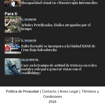
discapacidad visual en «Masoterapia Intermedio»
Para ti
EL SALVADOR
Árboles Petrificados, fósiles atrapados por el
tiempo
EL SALVADOR
Balto Bernabé se incorpora a la Unidad KSAR de
Cruz Roja Salvadoreña
SALUD MENTAL
Caer en la trampa de actitud de tristeza en redes
sociales solo para generar vistas con el
«sadfishing»
|
Contacto
|
Aviso Legal
|
Términos y
Política de Privacidad
Condiciones
2026