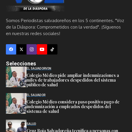
Somos Periodistas salvadoreños en los 5 continentes. "Voz
de la Diáspora: Comprometidos con la verdad". ¡Síguenos
en nuestras redes sociales!
Selecciones
EL SALVADOR
VDN
Colegio Médico pide ampliar indemnizaciones a
miles de trabajadores despedidos del sistema
público de salud
EL SALVADOR
Colegio Médico considera paso positivo pago de
indemnización a empleados despedidos del
sistema de salud
SALUD
Cruz Roja Salvadoreña tecnifica a personas con