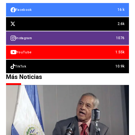
16 k
Facebook
2.6k
1076
Instagram
1.55k
YouTube
10.9k
TikTok
Más Noticias