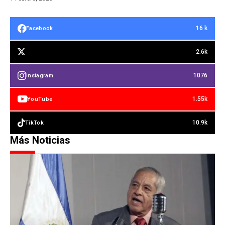
16 k
Facebook
2.6k
1076
Instagram
1.55k
YouTube
10.9k
TikTok
Más Noticias