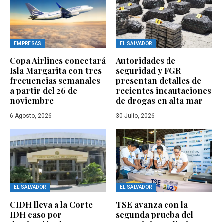
EMPRESAS
EL SALVADOR
Copa Airlines conectará
Autoridades de
Isla Margarita con tres
seguridad y FGR
frecuencias semanales
presentan detalles de
a partir del 26 de
recientes incautaciones
noviembre
de drogas en alta mar
6 Agosto, 2026
30 Julio, 2026
EL SALVADOR
EL SALVADOR
CIDH lleva a la Corte
TSE avanza con la
IDH caso por
segunda prueba del