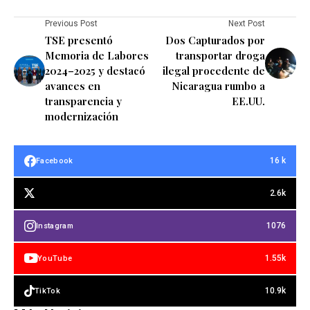
Previous Post
Next Post
TSE presentó
Dos Capturados por
Memoria de Labores
transportar droga
2024–2025 y destacó
ilegal procedente de
avances en
Nicaragua rumbo a
transparencia y
EE.UU.
modernización
16 k
Facebook
2.6k
1076
Instagram
1.55k
YouTube
10.9k
TikTok