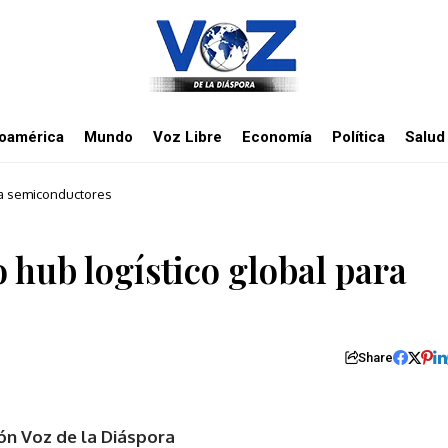
noamérica
Mundo
Voz Libre
Economía
Política
Salud
ra semiconductores
hub logístico global para
Share
ón Voz de la Diáspora