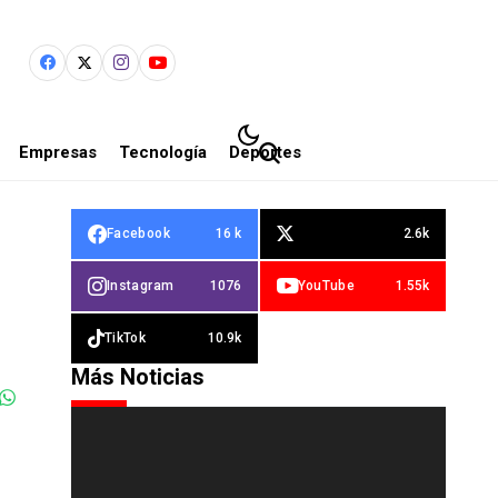
Empresas
Tecnología
Deportes
Facebook
16 k
2.6k
Instagram
1076
YouTube
1.55k
TikTok
10.9k
Más Noticias