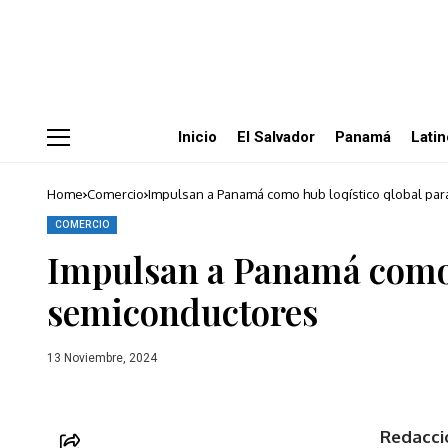
Panamá,
con
su
reconocida
conectividad
global,
tiene
la
Inicio
El Salvador
Panamá
Lati
capacidad
de
mitigar
algunos
Home
Comercio
Impulsan a Panamá como hub logístico global pa
de
estos
desafíos
COMERCIO
a
Impulsan a Panamá como 
través
de
su
semiconductores
infraestructura
avanzada,
agregó
la
13 Noviembre, 2024
compañía
global
Redacci