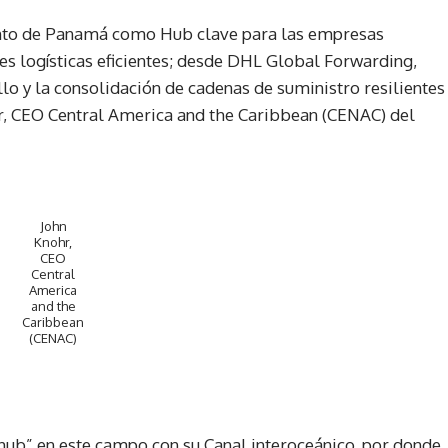
miento de Panamá como Hub clave para las empresas
s logísticas eficientes; desde DHL Global Forwarding,
o y la consolidación de cadenas de suministro resilientes
r, CEO Central America and the Caribbean (CENAC) del
John
Knohr,
CEO
Central
America
and the
Caribbean
(CENAC)
ub” en este campo con su Canal interoceánico, por donde