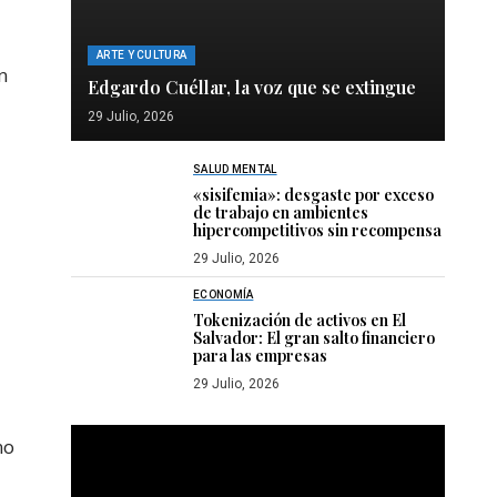
ARTE Y CULTURA
n
Edgardo Cuéllar, la voz que se extingue
29 Julio, 2026
SALUD MENTAL
«sisifemia»: desgaste por exceso
de trabajo en ambientes
hipercompetitivos sin recompensa
29 Julio, 2026
ECONOMÍA
Tokenización de activos en El
Salvador: El gran salto financiero
para las empresas
29 Julio, 2026
Reproductor
no
de
vídeo