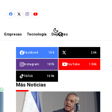
Empresas
Tecnología
Deportes
Facebook
16 k
2.6k
Instagram
1076
YouTube
1.55k
TikTok
10.9k
Más Noticias