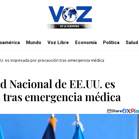
noamérica
Mundo
Voz Libre
Economía
Política
Salud
UU. es ingresada por precaución tras emergencia médica
ad Nacional de EE.UU. es
n tras emergencia médica
Share