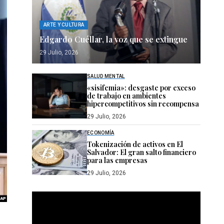
ARTE Y CULTURA
Edgardo Cuéllar, la voz que se extingue
29 Julio, 2026
SALUD MENTAL
«sisifemia»: desgaste por exceso
de trabajo en ambientes
hipercompetitivos sin recompensa
29 Julio, 2026
ECONOMÍA
Tokenización de activos en El
Salvador: El gran salto financiero
para las empresas
29 Julio, 2026
Reproductor
de
vídeo