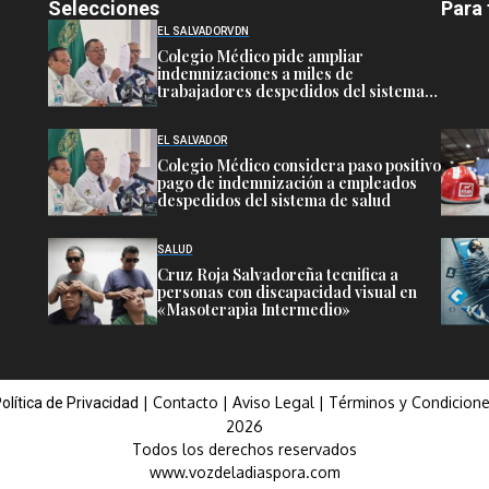
Selecciones
Para 
EL SALVADOR
VDN
Colegio Médico pide ampliar
indemnizaciones a miles de
trabajadores despedidos del sistema
público de salud
EL SALVADOR
Colegio Médico considera paso positivo
pago de indemnización a empleados
despedidos del sistema de salud
SALUD
Cruz Roja Salvadoreña tecnifica a
personas con discapacidad visual en
«Masoterapia Intermedio»
|
Contacto
|
Aviso Legal
|
Términos y Condicion
olítica de Privacidad
2026
Todos los derechos reservados
www.vozdeladiaspora.com