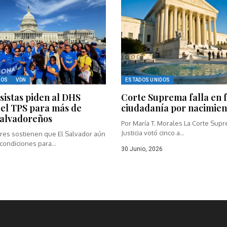
DOS
VDN
ESTADOS UNIDOS
sistas piden al DHS
Corte Suprema falla en 
el TPS para más de
ciudadanía por nacimien
salvadoreños
Por María T. Morales La Corte Sup
Justicia votó cinco a...
ores sostienen que El Salvador aún
condiciones para...
30 Junio, 2026