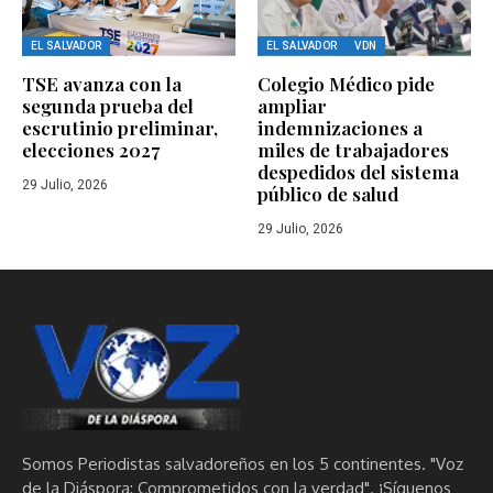
EL SALVADOR
EL SALVADOR
VDN
TSE avanza con la
Colegio Médico pide
segunda prueba del
ampliar
escrutinio preliminar,
indemnizaciones a
elecciones 2027
miles de trabajadores
despedidos del sistema
29 Julio, 2026
público de salud
29 Julio, 2026
Somos Periodistas salvadoreños en los 5 continentes. "Voz
de la Diáspora: Comprometidos con la verdad". ¡Síguenos