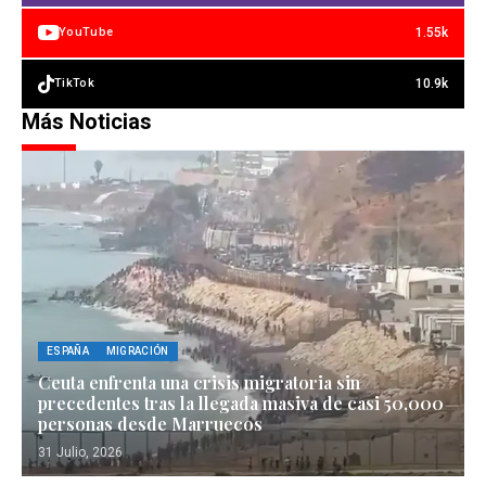
1.55k
YouTube
10.9k
TikTok
Más Noticias
ESPAÑA
MIGRACIÓN
Ceuta enfrenta una crisis migratoria sin
precedentes tras la llegada masiva de casi 50,000
personas desde Marruecos
31 Julio, 2026