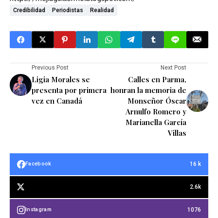
Credibilidad
Periodistas
Realidad
Previous Post
Next Post
Ligia Morales se
Calles en Parma,
presenta por primera
honran la memoria de
vez en Canadá
Monseñor Óscar
Arnulfo Romero y
Marianella García
Villas
16 k
Facebook
2.6k
1076
Instagram