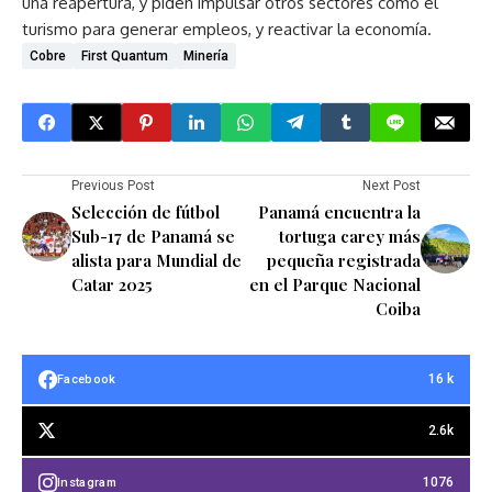
una reapertura, y piden impulsar otros sectores como el
turismo para generar empleos, y reactivar la economía.
Cobre
First Quantum
Minería
Previous Post
Next Post
Selección de fútbol
Panamá encuentra la
Sub-17 de Panamá se
tortuga carey más
alista para Mundial de
pequeña registrada
Catar 2025
en el Parque Nacional
Coiba
16 k
Facebook
2.6k
1076
Instagram