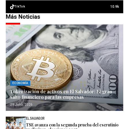
10.9k
TikTok
Más Noticias
ECONOMÍA
Tokenización de activos en El Salvador: El gran
salto financiero para las empresas
29 Julio, 2026
EL SALVADOR
TSE avanza con la segunda prueba del escrutinio