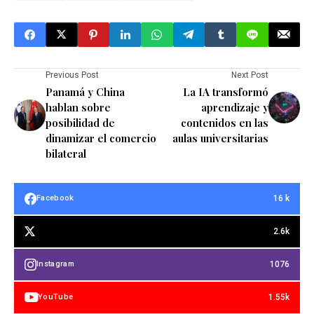
Previous Post
Next Post
Panamá y China
La IA transformó
hablan sobre
aprendizaje y
posibilidad de
contenidos en las
dinamizar el comercio
aulas universitarias
bilateral
16 k
Facebook
2.6k
1076
Instagram
1.55k
YouTube