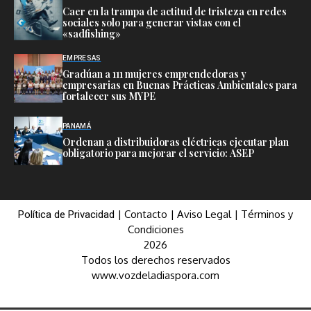
Caer en la trampa de actitud de tristeza en redes
sociales solo para generar vistas con el
«sadfishing»
EMPRESAS
Gradúan a 111 mujeres emprendedoras y
empresarias en Buenas Prácticas Ambientales para
fortalecer sus MYPE
PANAMÁ
Ordenan a distribuidoras eléctricas ejecutar plan
obligatorio para mejorar el servicio: ASEP
|
Contacto
|
Aviso Legal
|
Términos y
Política de Privacidad
Condiciones
2026
Todos los derechos reservados
www.vozdeladiaspora.com