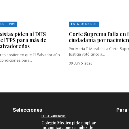
DOS
VDN
ESTADOS UNIDOS
sistas piden al DHS
Corte Suprema falla en 
el TPS para más de
ciudadanía por nacimien
salvadoreños
Por María T. Morales La Corte Sup
Justicia votó cinco a...
ores sostienen que El Salvador aún
condiciones para...
30 Junio, 2026
Selecciones
Para 
EL SALVADOR
VDN
Colegio Médico pide ampliar
indemnizaciones a miles de