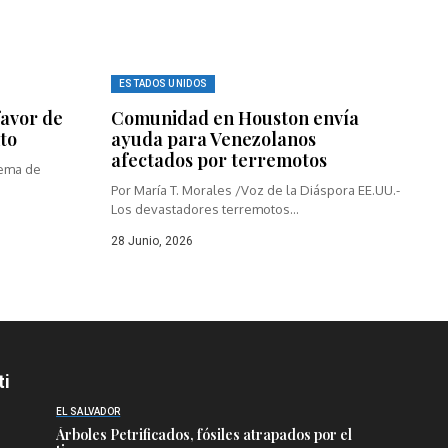
ESTADOS UNIDOS
favor de
Comunidad en Houston envía
to
ayuda para Venezolanos
afectados por terremotos
rema de
Por María T. Morales /Voz de la Diáspora EE.UU.-
Los devastadores terremotos...
28 Junio, 2026
ti
EL SALVADOR
Árboles Petrificados, fósiles atrapados por el