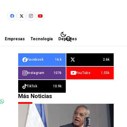
Empresas
Tecnología
Deportes
Facebook
16 k
2.6k
Instagram
1076
YouTube
1.55k
TikTok
10.9k
Más Noticias