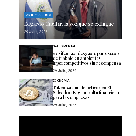
ARTE Y CULTURA
Edgardo Cuéllar, la voz que se extingue
29 Julio, 2026
SALUD MENTAL
«sisifemia»: desgaste por exceso
de trabajo en ambientes
hipercompetitivos sin recompensa
29 Julio, 2026
ECONOMÍA
Tokenización de activos en El
Salvador: El gran salto financiero
para las empresas
29 Julio, 2026
Reproductor
de
vídeo