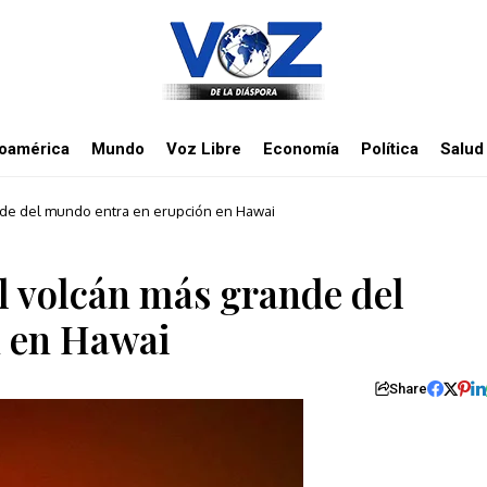
noamérica
Mundo
Voz Libre
Economía
Política
Salud
nde del mundo entra en erupción en Hawai
el volcán más grande del
n en Hawai
Share