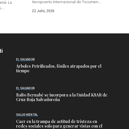
Aeropuerto Internacional de Tocumen
amá- La
movilizó...
...
22 Julio, 2026
ti
EL SALVADOR
Árboles Petrificados, fósiles atrapados por el
tiempo
EL SALVADOR
Balto Bernabé se incorpora a la Unidad KSAR de
Cruz Roja Salvadoreña
SALUD MENTAL
Caer en la trampa de actitud de tristeza en
redes sociales solo para generar vistas con el