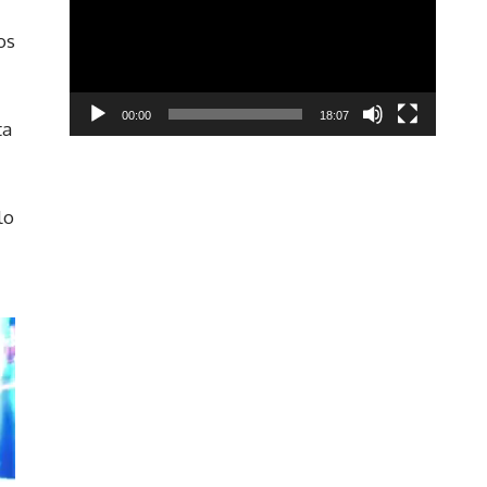
os
00:00
18:07
ta
lo