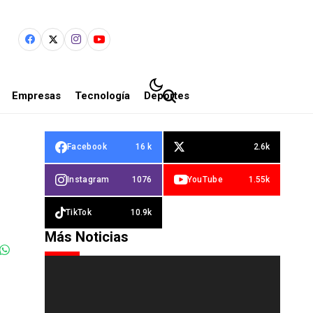
Empresas
Tecnología
Deportes
Facebook
16 k
2.6k
Instagram
1076
YouTube
1.55k
TikTok
10.9k
Más Noticias