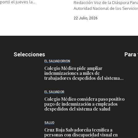
rtó el jueves la...
Redacción Voz de la Diáspora Pan
Autoridad Nacional de los Servicios
22 Julio, 2026
Selecciones
Para 
EL SALVADOR
VDN
Colegio Médico pide ampliar
indemnizaciones a miles de
trabajadores despedidos del sistema
público de salud
EL SALVADOR
Colegio Médico considera paso positivo
pago de indemnización a empleados
despedidos del sistema de salud
SALUD
Cruz Roja Salvadoreña tecnifica a
personas con discapacidad visual en