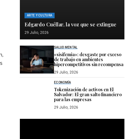
ARTE Y CULTURA
Edgardo Cuéllar, la voz que se extingue
29 Julio, 2026
SALUD MENTAL
n,
«sisifemia»: desgaste por exceso
de trabajo en ambientes
es
hipercompetitivos sin recompensa
29 Julio, 2026
ECONOMÍA
Tokenización de activos en El
Salvador: El gran salto financiero
para las empresas
29 Julio, 2026
Reproductor
de
vídeo