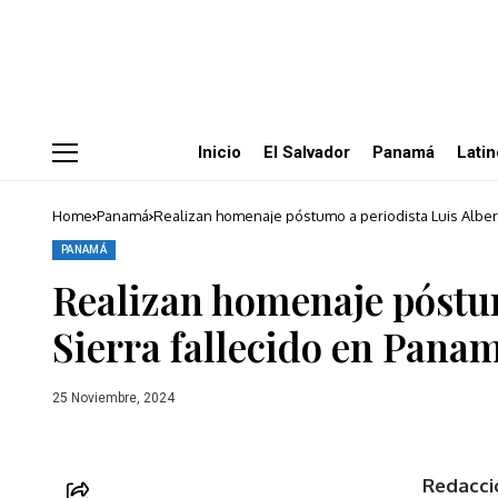
Este
Inicio
El Salvador
Panamá
Lati
reconocimiento
se
hace
con
Home
Panamá
Realizan homenaje póstumo a periodista Luis Alber
motivo
del
día
PANAMÁ
del
Realizan homenaje póstum
periodista
que
se
Sierra fallecido en Pana
conmemoró
el
pasado
13
25 Noviembre, 2024
de
noviembre
Redacci