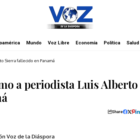
noamérica
Mundo
Voz Libre
Economía
Política
Salud
to Sierra fallecido en Panamá
o a periodista Luis Alberto
má
Share
ón Voz de la Diáspora