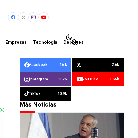
Empresas
Tecnología
Deportes
Facebook
16 k
2.6k
Instagram
1076
YouTube
1.55k
TikTok
10.9k
Más Noticias