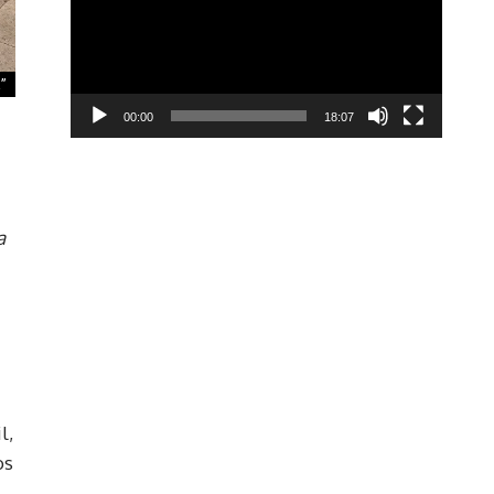
a”
00:00
18:07
a
l,
os