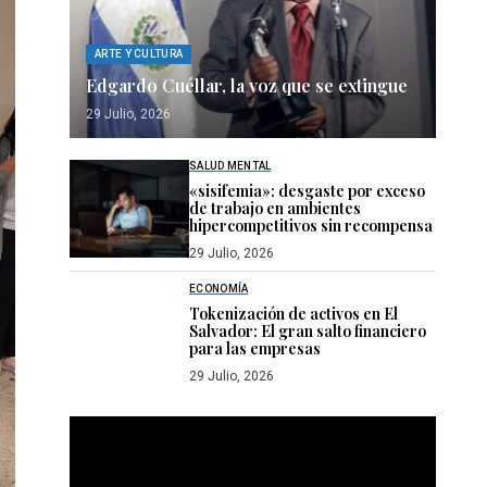
ARTE Y CULTURA
Edgardo Cuéllar, la voz que se extingue
29 Julio, 2026
SALUD MENTAL
«sisifemia»: desgaste por exceso
de trabajo en ambientes
hipercompetitivos sin recompensa
29 Julio, 2026
ECONOMÍA
Tokenización de activos en El
Salvador: El gran salto financiero
para las empresas
29 Julio, 2026
Reproductor
de
vídeo