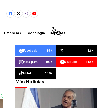
Empresas
Tecnología
Deportes
Facebook
16 k
2.6k
Instagram
1076
YouTube
1.55k
TikTok
10.9k
Más Noticias