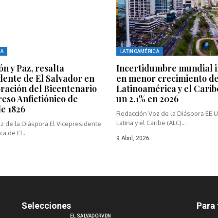
CA
LATINOAMÉRICA
ón y Paz, resalta
Incertidumbre mundial i
dente de El Salvador en
en menor crecimiento d
ación del Bicentenario
Latinoamérica y el Carib
eso Anfictiónico de
un 2.1% en 2026
e 1826
Redacción Voz de la Diáspora EE.U
Latina y el Caribe (ALC)...
z de la Diáspora El Vicepresidente
a de El...
9 Abril, 2026
6
Selecciones
Para 
EL SALVADOR
VDN