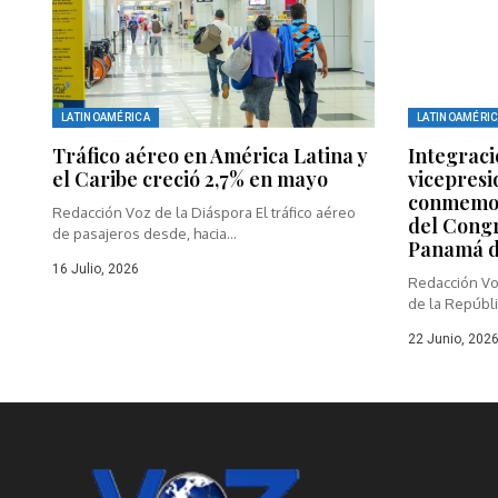
LATINOAMÉRICA
LATINOAMÉRI
Tráfico aéreo en América Latina y
Integraci
el Caribe creció 2,7% en mayo
vicepresi
conmemor
Redacción Voz de la Diáspora El tráfico aéreo
del Congr
de pasajeros desde, hacia...
Panamá d
16 Julio, 2026
Redacción Vo
de la Repúblic
22 Junio, 202